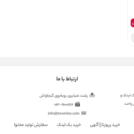
ن
ارتباط با ما
ک لینک و
رشت، ضیابری، روبه‌روی گیجاواش
ی راحت
013-91001616
info@tesmino.com
خرید رپورتاژ آگهی
خرید بک لینک
سفارش تولید محتوا