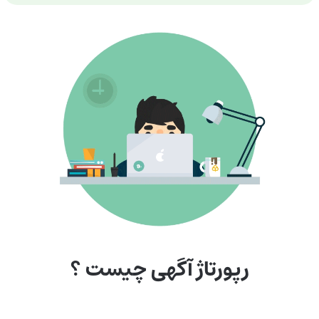
رپورتاژ آگهی چیست ؟