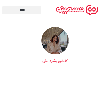
گلشن بشردانش
آموزش وردپرس