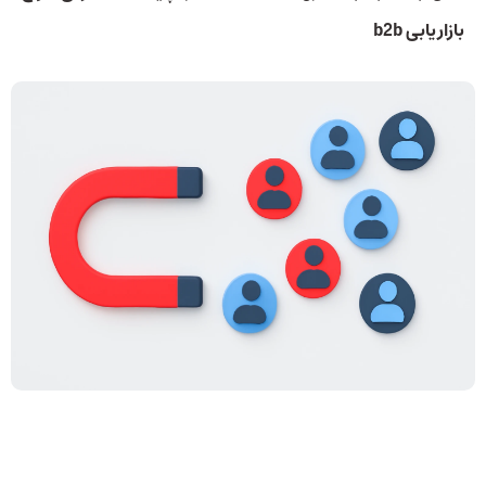
بازاریابی b2b