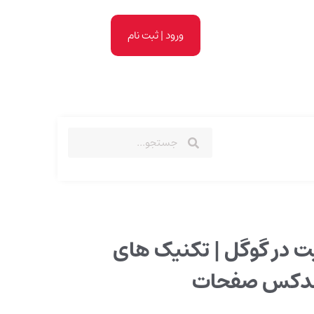
ورود | ثبت نام
 در گوگل | تکنیک‌ های
ندکس صفحات