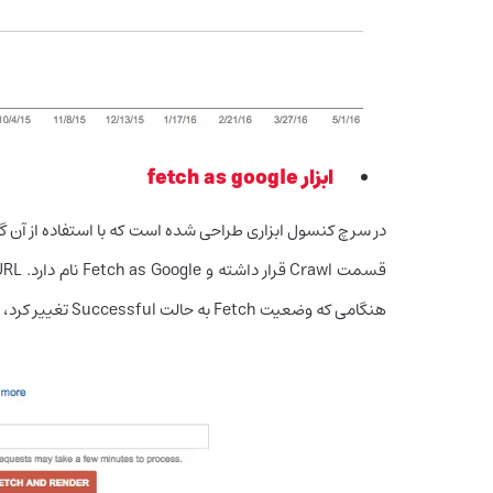
ابزار fetch as google
در سرچ کنسول ابزاری طراحی شده است که با استفاده از آن گوگ
هنگامی که وضعیت Fetch به حالت Successful تغییر کرد، روی گزینه Submit کلیک کنید تا ایندکس انجام شود.