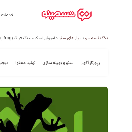
خدمات م
بلاگ تسمینو
ابزار های سئو
>
>
آموزش اسکریمینگ فراگ (Screaming frog)، بررسی سئو سایت
رپورتاژ آگهی
سئو و بهینه سازی
تولید محتوا
دیجیت